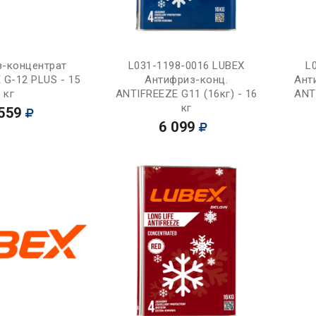
Купить
Купить
з-концентрат
L031-1198-0016 LUBEX
L
 G-12 PLUS - 15
Антифриз-конц.
Ант
кг
ANTIFREEZE G11 (16кг) - 16
ANT
кг
559
6 099