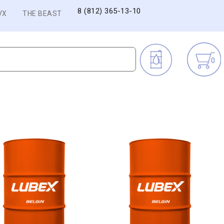
8 (812) 365-13-10
VX
THE BEAST
0