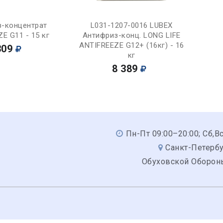
Купить
Купить
з-концентрат
L031-1207-0016 LUBEX
E G11 - 15 кг
Антифриз-конц. LONG LIFE
ANTIFREEZE G12+ (16кг) - 16
309
кг
8 389
Пн-Пт 09:00–20:00; Сб,В
Санкт-Петербу
Обуховской Обороны,