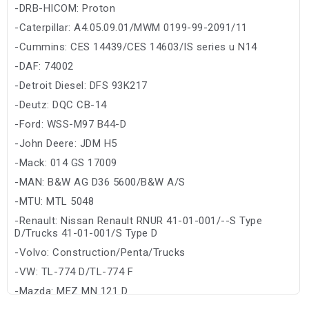
-DRB-HICOM: Proton
-Caterpillar: A4.05.09.01/MWM 0199-99-2091/11
-Cummins: CES 14439/CES 14603/IS series u N14
-DAF: 74002
-Detroit Diesel: DFS 93K217
-Deutz: DQC CB-14
-Ford: WSS-M97 B44-D
-John Deere: JDM H5
-Mack: 014 GS 17009
-MAN: B&W AG D36 5600/B&W A/S
-MTU: MTL 5048
-Renault: Nissan Renault RNUR 41-01-001/--S Type
D/Trucks 41-01-001/S Type D
-Volvo: Construction/Penta/Trucks
-VW: TL-774 D/TL-774 F
-Mazda: MEZ MN 121 D