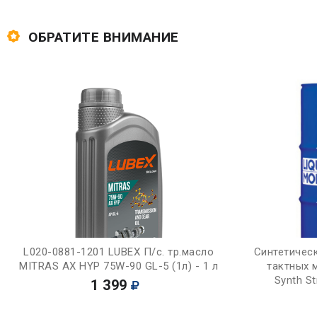
ОБРАТИТЕ ВНИМАНИЕ
Купить
L020-0881-1201 LUBEX П/с. тр.масло
Синтетичес
MITRAS AX HYP 75W-90 GL-5 (1л) - 1 л
тактных 
Synth St
1 399