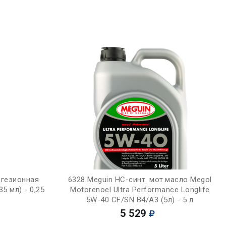
Купить
дгезионная
6328 Meguin НС-синт. мот.масло Megol
5 мл) - 0,25
Motorenoel Ultra Performance Longlife
5W-40 CF/SN B4/A3 (5л) - 5 л
5 529