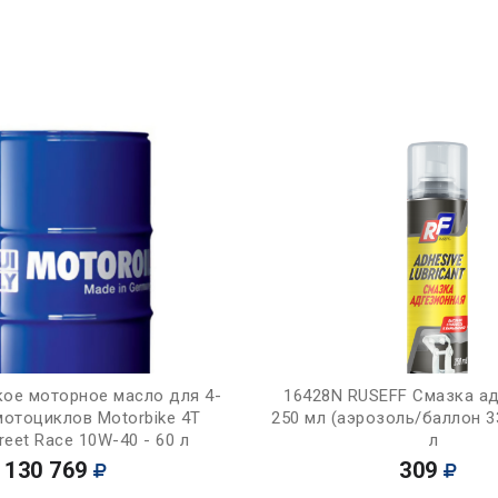
Купить
Купить
кое моторное масло для 4-
16428N RUSEFF Смазка а
мотоциклов Motorbike 4T
250 мл (аэрозоль/баллон 33
reet Race 10W-40 - 60 л
л
130 769
309