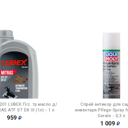
Купить
Купить
201 LUBEX П/с. тр.масло д/
Спрей антикор для с
S ATF ST DX III (1л) - 1 л
инвентаря Pflege-Spray f
Gerate - 0,3 л
959
1 009