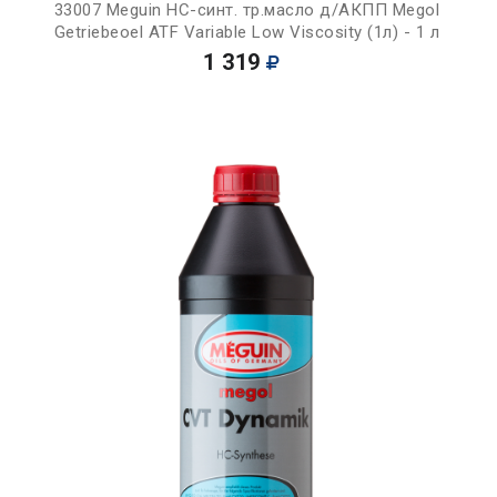
33007 Meguin НС-синт. тр.масло д/АКПП Megol
Getriebeoel ATF Variable Low Viscosity (1л) - 1 л
1 319