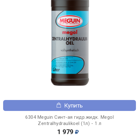
Купить
6304 Meguin Синт-ая гидр.жидк. Megol
Zentralhydraulikoel (1л) - 1 л
1 979