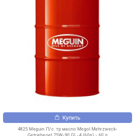
Купить
4825 Meguin П/с. тр.масло Megol Mehrzweck-
Getriebeoel 75W-90 GL-4 (60л) - 60 л