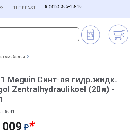
8 (812) 365-13-10
VX
THE BEAST
0
автомобилей
1 Meguin Синт-ая гидр.жидк.
ol Zentralhydraulikoel (20л) -
л
л:
8641
*
 009