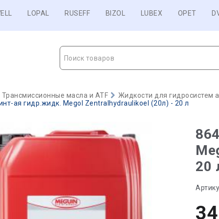
ELL
LOPAL
RUSEFF
BIZOL
LUBEX
OPET
D
Поиск товаров
Трансмиссионные масла и ATF
Жидкости для гидросистем 
нт-ая гидр.жидк. Megol Zentralhydraulikoel (20л) - 20 л
864
Meg
20 
Артику
34