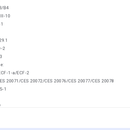
3/B4
II-10
-1
29.1
D-2
-3
е:
: ECF-1-a/ECF-2
ES 20071/CES 20072/CES 20076/CES 20077/CES 20078
5-1
D