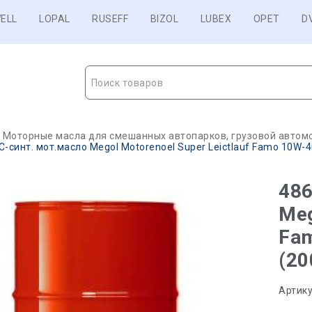
ELL
LOPAL
RUSEFF
BIZOL
LUBEX
OPET
D
Поиск товаров
Моторные масла для смешанных автопарков, грузовой автомо
-синт. мот.масло Megol Motorenoel Super Leictlauf Famo 10W-40
486
Meg
Fam
(20
Артику