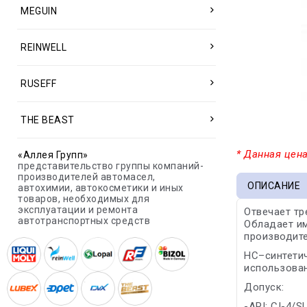
MEGUIN
REINWELL
RUSEFF
THE BEAST
* Данная цена
«Аллея Групп»
представительство группы компаний-
производителей автомасел,
ОПИСАНИЕ
автохимии, автокосметики и иных
товаров, необходимых для
эксплуатации и ремонта
Отвечает тр
автотранспортных средств
Обладает и
производите
HC–синтетич
использован
Допуск:
-API: CI-4/S