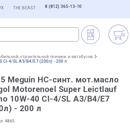
8 (812) 365-13-10
VX
THE BEAST
0
бильной, строительной техники, и автобусов
 CI-4/SL A3/B4/E7 (200л) - 200 л
5 Meguin НС-синт. мот.масло
ol Motorenoel Super Leictlauf
o 10W-40 CI-4/SL A3/B4/E7
0л) - 200 л
л:
4865