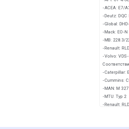
-ACEA: E7/A
-Deutz: DQC I
-Global: DHD
-Mack: EO-N
-MB: 228.3/2
-Renault: RL
-Volvo: VDS
Соответстви
-Caterpillar
-Cummins: C
-MAN: M 327
-MTU: Typ 2
-Renault: RL