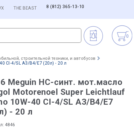
8 (812) 365-13-10
VX
THE BEAST
0
бильной, строительной техники, и автобусов
0 CI-4/SL A3/B4/E7 (20л) - 20 л
6 Meguin НС-синт. мот.масло
ol Motorenoel Super Leichtlauf
o 10W-40 CI-4/SL A3/B4/E7
л) - 20 л
л:
4846