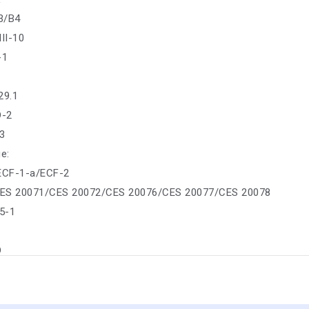
3/B4
II-10
-1
29.1
D-2
-3
е:
: ECF-1-a/ECF-2
ES 20071/CES 20072/CES 20076/CES 20077/CES 20078
5-1
D