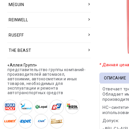
MEGUIN
REINWELL
RUSEFF
THE BEAST
* Данная цена
«Аллея Групп»
представительство группы компаний-
производителей автомасел,
ОПИСАНИЕ
автохимии, автокосметики и иных
товаров, необходимых для
эксплуатации и ремонта
Отвечает тр
автотранспортных средств
Обладает и
производите
HC–синтетич
использован
Допуск:
-API: CI-4/S