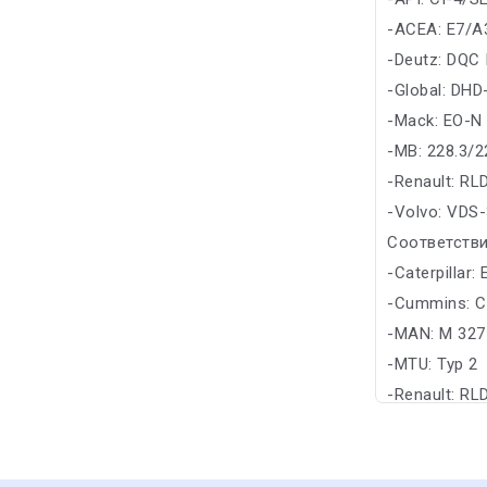
-ACEA: E7/A
-Deutz: DQC I
-Global: DHD
-Mack: EO-N
-MB: 228.3/2
-Renault: RL
-Volvo: VDS
Соответстви
-Caterpillar
-Cummins: C
-MAN: M 327
-MTU: Typ 2
-Renault: RL