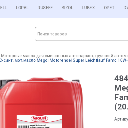
ELL
LOPAL
RUSEFF
BIZOL
LUBEX
OPET
D
Поиск товаров
Моторные масла для смешанных автопарков, грузовой автомо
-синт. мот.масло Megol Motorenoel Super Leichtlauf Famo 10W-4
484
Meg
Fam
(20
Артику