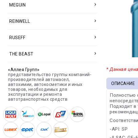
MEGUIN
REINWELL
RUSEFF
THE BEAST
* Данная цена
«Аллея Групп»
представительство группы компаний-
производителей автомасел,
ОПИСАНИЕ
автохимии, автокосметики и иных
товаров, необходимых для
эксплуатации и ремонта
Полностью 
автотранспортных средств
непосредств
Подходит в 
рекомендац
Соответстви
-API: SP
-ILSAC: GF-