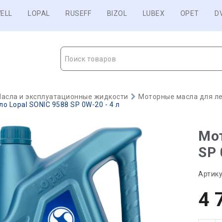
ELL
LOPAL
RUSEFF
BIZOL
LUBEX
OPET
D
Поиск товаров
асла и эксплуатационные жидкости
Моторные масла для ле
о Lopal SONIC 9588 SP 0W-20 - 4 л
Мот
SP 
Артику
4 