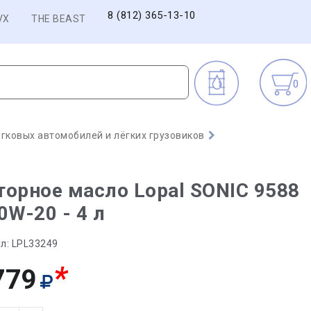
8 (812) 365-13-10
VX
THE BEAST
0
гковых автомобилей и лёгких грузовиков
орное масло Lopal SONIC 9588
0W-20 - 4 л
л:
LPL33249
*
779