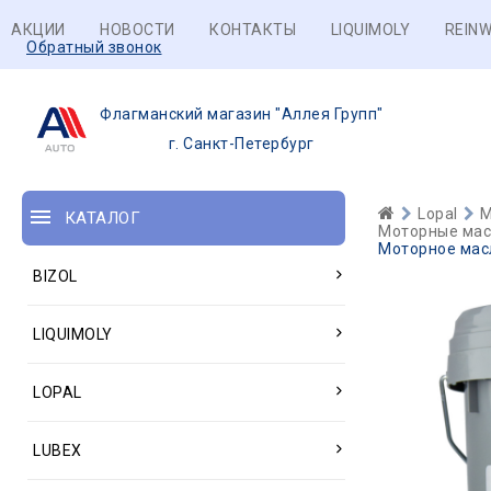
АКЦИИ
НОВОСТИ
КОНТАКТЫ
LIQUIMOLY
REINW
Обратный звонок
Флагманский магазин "Аллея Групп"
г. Санкт-Петербург
Lopal
М
КАТАЛОГ
Моторные масл
Моторное масло
BIZOL
LIQUIMOLY
LOPAL
LUBEX