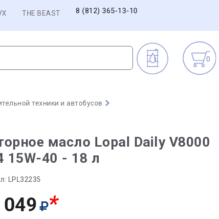
8 (812) 365-13-10
VX
THE BEAST
0
тельной техники и автобусов
орное масло Lopal Daily V8000
4 15W-40 - 18 л
л:
LPL32235
*
 049