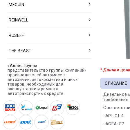
MEGUIN
REINWELL
RUSEFF
THE BEAST
«Аллея Групп»
* Данная цена
представительство группы компаний-
производителей автомасел,
автохимии, автокосметики и иных
ОПИСАНИЕ
товаров, необходимых для
эксплуатации и ремонта
автотранспортных средств
Дизельное 
требования 
Соответстви
-API: CI-4
-ACEA: E7