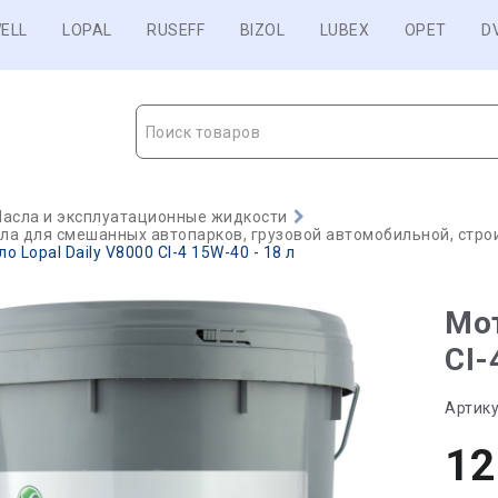
ELL
LOPAL
RUSEFF
BIZOL
LUBEX
OPET
D
Поиск товаров
асла и эксплуатационные жидкости
а для смешанных автопарков, грузовой автомобильной, строи
 Lopal Daily V8000 CI-4 15W-40 - 18 л
Мот
CI-
Артику
12