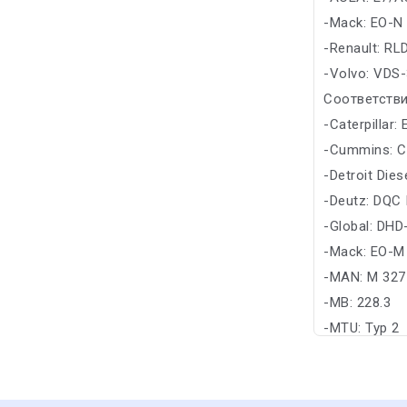
-Mack: EO-N
-Renault: RL
-Volvo: VDS
Соответстви
-Caterpillar
-Cummins: C
-Detroit Die
-Deutz: DQC I
-Global: DHD
-Mack: EO-M
-MAN: M 327
-MB: 228.3
-MTU: Typ 2