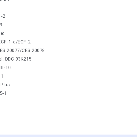
D-2
-3
е:
: ECF-1-a/ECF-2
ES 20077/CES 20078
sel: DDC 93K215
II-10
-1
 Plus
5-1