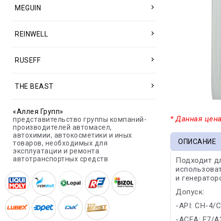
MEGUIN
REINWELL
RUSEFF
THE BEAST
«Аллея Групп»
* Данная цена
представительство группы компаний-
производителей автомасел,
автохимии, автокосметики и иных
ОПИСАНИЕ
товаров, необходимых для
эксплуатации и ремонта
автотранспортных средств
Подходит д
использоват
и генератор
Допуск:
-API: CH-4/C
-ACEA: E7/A