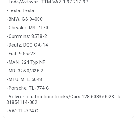
-Lada/Avtovaz: TTM VAZ 1.97.717-97
-Tesla: Tesla
-BMW: GS 94000
-Chrysler: MS-7170
-Cummins: 85T8-2
-Deutz: DQC CA-14
-Fiat: 9.55523
-MAN: 324 Typ NF
-MB: 325.0/325.2
-MTU: MTL 5048
-Porsche: TL-774 C
-Volvo: Construction/Trucks/Cars 128 6083/002&TR-
31854114-002
-VW: TL-774 C
-Toyota: Toyota Motor Corporation