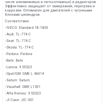
числе алюминиевых и легкосплавных) и радиаторов.
Эффективно защищает от замерзания, перегрева и
коррозии. Оптимален для двигателей с чугунными
блоками цилиндров.
Соответствие:
-IVECO: Standard 18-1830
-Audi: TL-774 C
-Seat: TL-774 C
-Skoda: TL-774 C
-Perkins: Perkins
-Behr: Behr
-Lancia: 9.55523
-Opel/GM: GME L 46014
-Saturn: Saturn
-Vauxhall: GME L1301
-Alfa Romeo: 9.55523
-JI Case: JIC-501