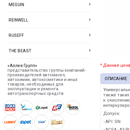
MEGUIN
REINWELL
RUSEFF
THE BEAST
* Данная цена
«Аллея Групп»
представительство группы компаний-
производителей автомасел,
ОПИСАНИЕ
автохимии, автокосметики и иных
товаров, необходимых для
эксплуатации и ремонта
Универсальн
автотранспортных средств
также таких
к окислению
интеркулеро
Допуск:
-API: SN
-ACEA: A3/B