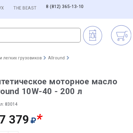
8 (812) 365-13-10
VX
THE BEAST
0
 легких грузовиков
Allround
тетическое моторное масло
round 10W-40 - 200 л
л:
83014
*
7 379