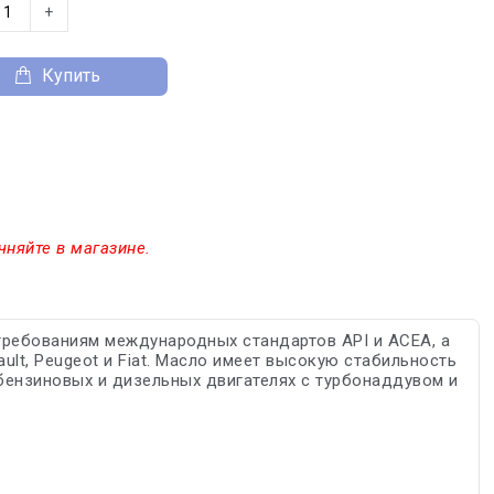
+
Купить
чняйте в магазине.
требованиям международных стандартов API и ACEA, а
ult, Peugeot и Fiat. Масло имеет высокую стабильность
бензиновых и дизельных двигателях с турбонаддувом и