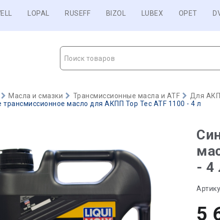
ELL
LOPAL
RUSEFF
BIZOL
LUBEX
OPET
D
Поиск товаров
Масла и смазки
Трансмиссионные масла и ATF
Для АКП
 трансмиссионное масло для АКПП Top Tec ATF 1100 - 4 л
Син
мас
- 4
Артику
5 