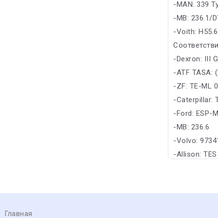
-MAN: 339 T
-MB: 236.1/D
-Voith: H55.
Соответстви
-Dexron: III G
-ATF TASA: (
-ZF: TE-ML 
-Caterpillar:
-Ford: ESP-
-MB: 236.6
-Volvo: 9734
-Allison: TE
Главная