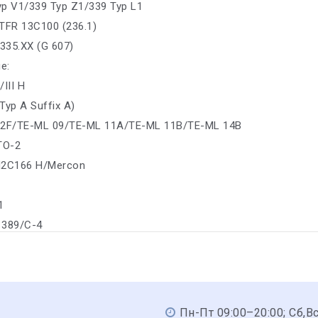
yp V1/339 Typ Z1/339 Typ L1
TFR 13C100 (236.1)
6335.XX (G 607)
е:
/III H
Typ A Suffix A)
02F/TE-ML 09/TE-ML 11A/TE-ML 11B/TE-ML 14B
 TO-2
M2C166 H/Mercon
1
S 389/C-4
Пн-Пт 09:00–20:00; Сб,В