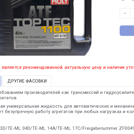
−
 является рекомендованной, актуальную цену и наличие уто
ДРУГИЕ ФАСОВКИ
ебованиям производителей как трансмиссий и гидроусилите
регатов.
ая универсальная жидкость для автоматических и механиче
т безупречную работу агрегатов при любых нагрузках и ко
03D/TE-ML 04D/TE-ML 14A/TE-ML 17C/Freigabenummer ZF004