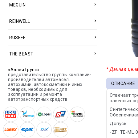
MEGUIN
REINWELL
RUSEFF
THE BEAST
* Данная цена
«Аллея Групп»
представительство группы компаний-
производителей автомасел,
ОПИСАНИЕ
автохимии, автокосметики и иных
товаров, необходимых для
эксплуатации и ремонта
Отвечает тр
автотранспортных средств
навесных аг
Синтетическ
Обеспечивае
Допуск:
-ZF: TE-ML 