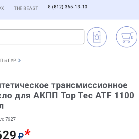
8 (812) 365-13-10
VX
THE BEAST
0
П и ГУР
тетическое трансмиссионное
ло для АКПП Top Tec ATF 1100
 л
л:
7627
*
629