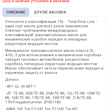
цену и наличие уточняйте в магазине.
ОПИСАНИЕ
ДРУГИЕ ФАСОВКИ
Относится к классификации TDL - Total Drive Line -
один сорт масла для всех узлов трансмиссии.
Отвечает требованиям международных
классификаций трансмиссионных масел для
механических коробок передач и гипоидных
редукторов ведущих мостов.
Минеральное трансмиссионное масло класса GL-
4/GL-5 для использования в механических коробках
передач грузовых автомобилей, раздаточных
коробках, гипоидных редукторах ведущих мостов.
Масло обеспечивает четкое переключение передач и
надежную защиту от износа.
Допуск:
-API: GL-4+/MT-1
-ZF: TE-ML 02B/TE-ML 05A/TE-ML 12L/TE-ML 12M/TE-
ML 16B/TE-ML 17B/TE-ML 19B/TE-ML 21A/TE-ML
17H/Freigabenummer ZF001183
-MAN: 341 Typ E2/341 Typ Z2/342 Typ M2