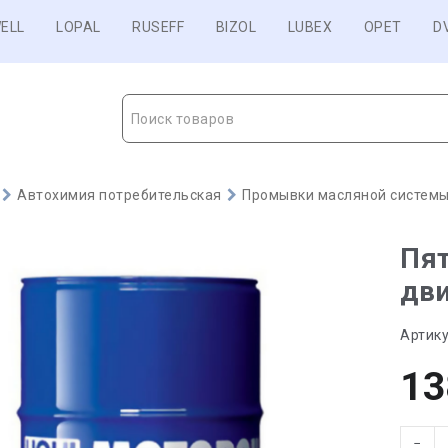
ELL
LOPAL
RUSEFF
BIZOL
LUBEX
OPET
D
Поиск товаров
Автохимия потребительская
Промывки масляной систем
Пя
дви
Артику
13
−