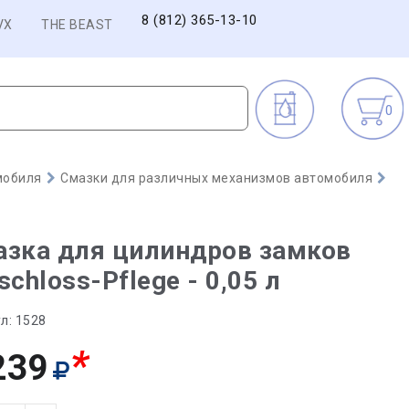
8 (812) 365-13-10
VX
THE BEAST
0
мобиля
Смазки для различных механизмов автомобиля
азка для цилиндров замков
schloss-Pflege - 0,05 л
л:
1528
*
239